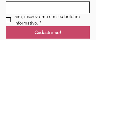
Sim, inscreva-me em seu boletim 
informativo.
*
Cadastre-se!
Ligações
Lar
Cursos
Eventos
Podcast
Recursos
Blogue