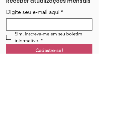
Receber atualizações mensais
Digite seu e-mail aqui
*
Sim, inscreva-me em seu boletim 
informativo.
*
Cadastre-se!
Ligações
Lar
Cursos
Eventos
Podcast