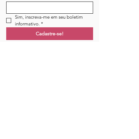
Sim, inscreva-me em seu boletim 
informativo.
*
Cadastre-se!
Ligações
Lar
Cursos
Eventos
Podcast
Recursos
Blogue