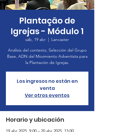
Plantação de
Igrejas - Módulo 1
sáb, 19 abr
  |  
Lancaster
Análisis del contexto, Selección del Grupo
Base, ADN del Movimiento Adventista para
la Plantación de Igrejas.
Los ingresos no están en
venta
Ver otros eventos
Horario y ubicación
19 abr 2025, 9:00 – 20 abr 2025, 13:00