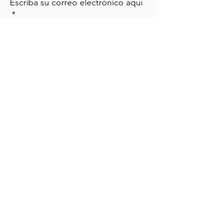
Escriba su correo electrónico aquí
*
Sim, inscreva-me em su boletim 
informativo.
*
¡Regístrate!
Campo de golf
Hogar
Cursos
Eventos
Podcast
Recursos