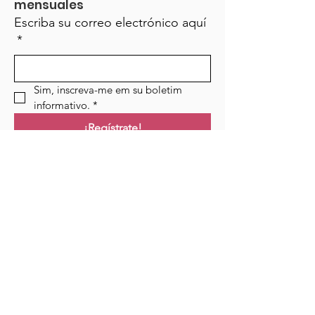
mensuales
Escriba su correo electrónico aquí
*
Sim, inscreva-me em su boletim 
informativo.
*
¡Regístrate!
Campo de golf
Hogar
Cursos
Eventos
Podcast