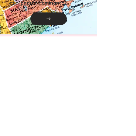
es el padrón dominante?
Diseño de revitalización
¿Cuáles son los factores
determinantes para la
revitalización de la iglesia?
Implementación del