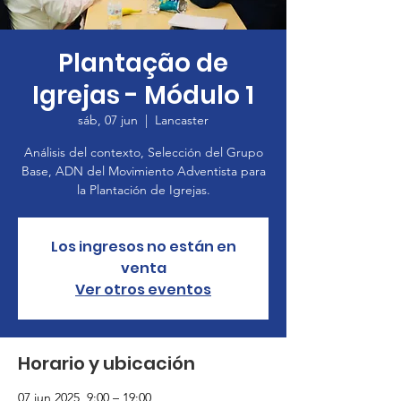
Plantação de
Igrejas - Módulo 1
sáb, 07 jun
  |  
Lancaster
Análisis del contexto, Selección del Grupo
Base, ADN del Movimiento Adventista para
la Plantación de Igrejas.
Los ingresos no están en
venta
Ver otros eventos
Horario y ubicación
07 jun 2025, 9:00 – 19:00