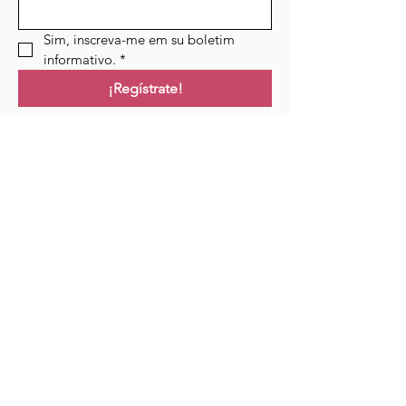
Sim, inscreva-me em su boletim 
informativo.
*
¡Regístrate!
Campo de golf
Hogar
Cursos
Eventos
Podcast
Recursos
Blog