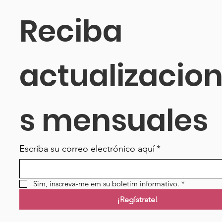
Reciba 
actualizacio
s mensuales
Escriba su correo electrónico aquí
*
Sim, inscreva-me em su boletim informativo.
*
¡Regístrate!