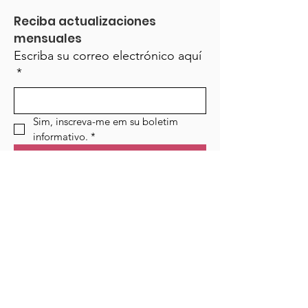
Reciba actualizaciones 
mensuales
Escriba su correo electrónico aquí
*
Sim, inscreva-me em su boletim 
informativo.
*
¡Regístrate!
Campo de golf
Hogar
Cursos
Eventos