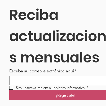
Reciba 
actualizacio
s mensuales
Escriba su correo electrónico aquí
*
Sim, inscreva-me em su boletim informativo.
*
¡Regístrate!