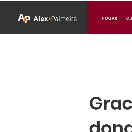
HOGAR
CU
Grac
don