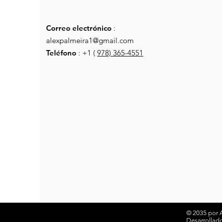
Correo electrónico
:
alexpalmeira1@gmail.com
Teléfono
: +1 (
978) 365-4551
© 2035 por A
Desarrollado