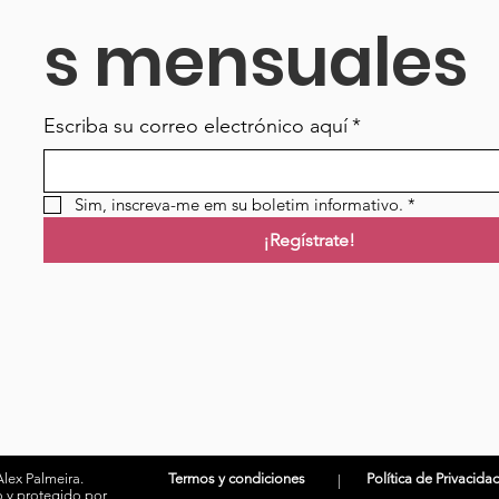
s mensuales
Escriba su correo electrónico aquí
*
Sim, inscreva-me em su boletim informativo.
*
¡Regístrate!
lex Palmeira.
Termos y condiciones
Política de Privacida
|
 y protegido por