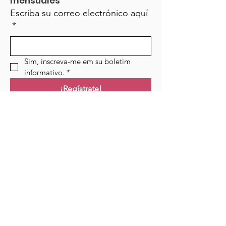
mensuales
Escriba su correo electrónico aquí
*
Sim, inscreva-me em su boletim 
informativo.
*
¡Regístrate!
Campo de golf
Hogar
Cursos
Eventos
Podcast