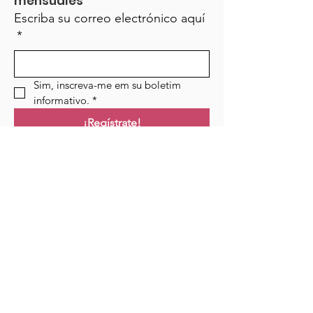
mensuales
Escriba su correo electrónico aquí
*
Sim, inscreva-me em su boletim 
informativo.
*
¡Regístrate!
Campo de golf
Hogar
Cursos
Eventos
Podcast