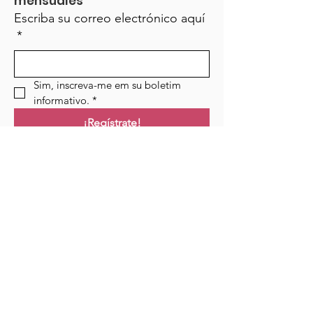
mensuales
Escriba su correo electrónico aquí
*
Sim, inscreva-me em su boletim 
informativo.
*
¡Regístrate!
Campo de golf
Hogar
Cursos
Eventos
Podcast