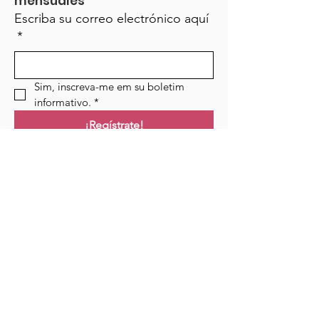
mensuales
Escriba su correo electrónico aquí
*
Sim, inscreva-me em su boletim 
informativo.
*
¡Regístrate!
Campo de golf
Hogar
Cursos
Eventos
Podcast