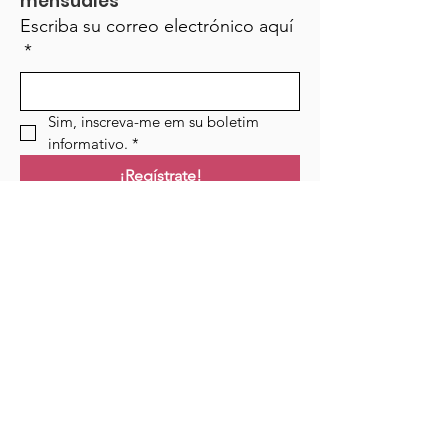
mensuales
Escriba su correo electrónico aquí
*
Sim, inscreva-me em su boletim 
informativo.
*
¡Regístrate!
Campo de golf
Hogar
Cursos
Eventos
Podcast