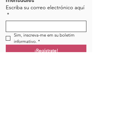
mensuales
Escriba su correo electrónico aquí
*
Sim, inscreva-me em su boletim 
informativo.
*
¡Regístrate!
Campo de golf
Hogar
Cursos
Eventos
Podcast