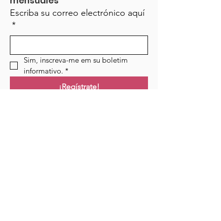
mensuales
Escriba su correo electrónico aquí
*
Sim, inscreva-me em su boletim 
informativo.
*
¡Regístrate!
Campo de golf
Hogar
Cursos
Eventos
Podcast